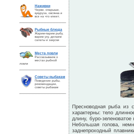
Наживки
Черви, опарыши,
кукуруза, овсянка и
все на что клюет.
Рыбные блюда
Жарим-парим рыбу,
варим уху, делаем
салаты и закуски
Места ловли
Рассказываем о
местах рыбной
ловли
Советы рыбакам
Поведение рыбы,
рекомендации,
советы рыбакам
Пресноводная рыба из с
характерны: тело длинно
длину, буро-зеленоватое
Небольшая голова, нем
заднепроходный плавник