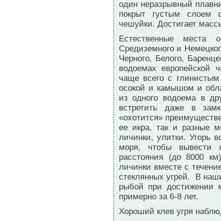
один неразрывный плавн
покрыт густым слоем с
чешуйки. Достигает массы 
Естественные места о
Средиземного и Немецкого
Черного, Белого, Баренц
водоемах европейской ч
чаще всего с глинисты
осокой и камышом и обл
из одного водоема в др
встретить даже в замк
«охотится» преимуществе
ее икра, так и разные м
личинки, улитки. Угорь 
моря, чтобы вывести 
расстояния (до 8000 км
личинки вместе с течени
стеклянных угрей. В наш
рыбой при достижении м
примерно за 6-8 лет.
Хороший клев угря наблюд