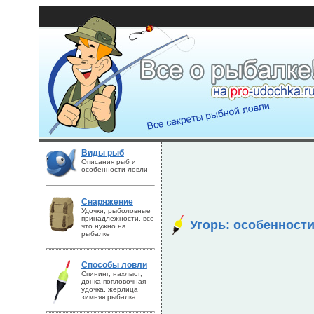
Виды рыб
Описания рыб и
особенности ловли
Снаряжение
Удочки, рыболовные
принадлежности, все
Угорь: особенност
что нужно на
рыбалке
Способы ловли
Спининг, нахлыст,
донка попловочная
удочка, жерлица
зимняя рыбалка