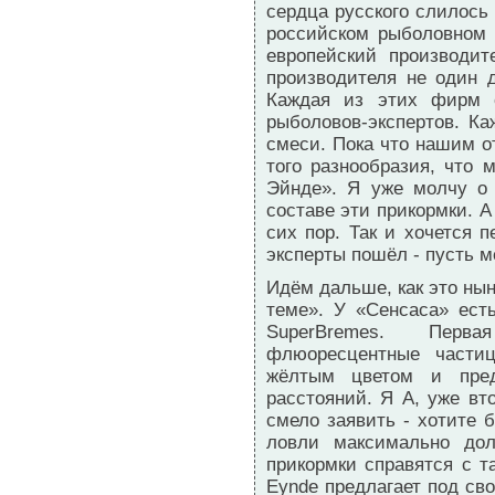
сердца русского слилось 
российском рыболовном 
европейский производи
производителя не один 
Каждая из этих фирм 
рыболовов-экспертов. К
смеси. Пока что нашим о
того разнообразия, что
Эйнде». Я уже молчу о
составе эти прикормки. А
сих пор. Так и хочется 
эксперты пошёл - пусть м
Идём дальше, как это нын
теме». У «Сенсаса» ест
SuperBremes. Перв
флюоресцентные части
жёлтым цветом и пре
расстояний. Я А, уже вт
смело заявить - хотите 
ловли максимально до
прикормки справятся с т
Eynde предлагает под св