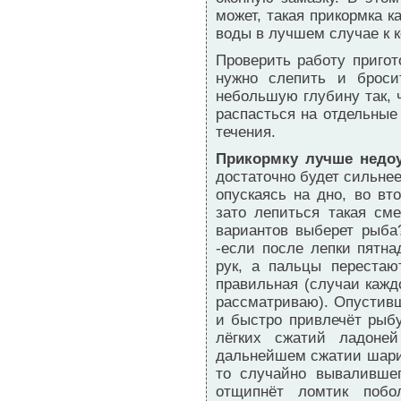
может, такая прикормка 
воды в лучшем случае к к
Проверить работу пригот
нужно слепить и брос
небольшую глубину так, 
распасться на отдельные
течения.
Прикормку лучше недоу
достаточно будет сильнее
опускаясь на дно, во вт
зато лепиться такая см
вариантов выберет рыба
-если после лепки пятна
рук, а пальцы перестаю
правильная (случаи кажд
рассматриваю). Опустивш
и быстро привлечёт рыбу
лёгких сжатий ладоней
дальнейшем сжатии шарик
то случайно вывалившег
отщипнёт ломтик побо