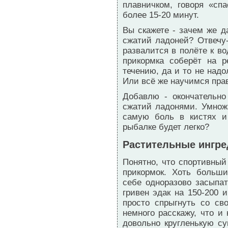
плавничком, говоря «сп
более 15-20 минут.
Вы скажете - зачем же д
сжатий ладоней? Отвечу
развалится в полёте к в
прикормка соберёт на р
течению, да и то не надо
Или всё же научимся пра
Добавлю - окончательн
сжатий ладонями. Умнож
самую боль в кистях и
рыбалке будет легко?
Растительные ингре
Понятно, что спортивны
прикормок. Хоть больши
себе одноразово засыпа
гривен эдак на 150-200 
просто спрыгнуть со св
немного расскажу, что и 
довольно кругленькую с